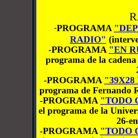
R
PROGRAMA
"DEP
-
RADIO"
(interve
-PROGRAMA
"EN R
programa de la cadena 
-PROGRAMA
"39X28
programa de Fernando R
-PROGRAMA
"TODO 
el programa de la Univers
26-en
-PROGRAMA
"TODO 