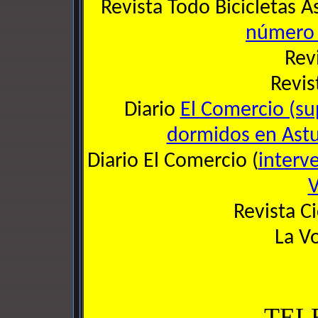
Revista Todo Bicicletas As
número
Revi
Revis
Diario
El Comercio (su
dormidos en Astu
Diario El Comercio (
interve
V
Revista C
La V
TEL