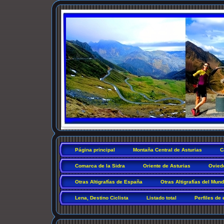
Página principal
Montaña Central de Asturias
C
Comarca de la Sidra
Oriente de Asturias
Ovied
Otras Altigrafías de España
Otras Altigrafías del Mun
Lena, Destino Ciclista
Listado total
Perfiles de 