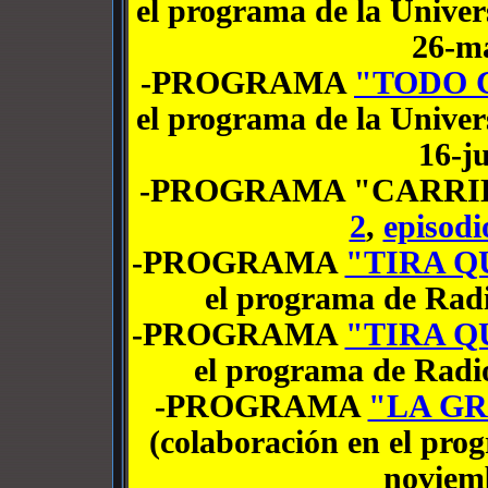
el programa de la Univers
26-m
-PROGRAMA
"TODO 
el programa de la Univers
16-j
-PROGRAMA "CARRIL
2
,
episodi
-PROGRAMA
"TIRA Q
el programa de Radi
-PROGRAMA
"TIRA Q
el programa de Radio
-PROGRAMA
"LA GR
(colaboración en el pro
noviem