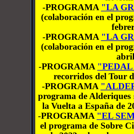
-PROGRAMA
"LA GR
(colaboración en el pro
febre
-PROGRAMA
"LA GR
(colaboración en el pro
abri
-PROGRAMA
"PEDAL
recorridos del Tour 
-PROGRAMA
"ALDE
programa de Alderiques s
la Vuelta a España de 20
-PROGRAMA
"EL SE
el programa de Sobre Ci